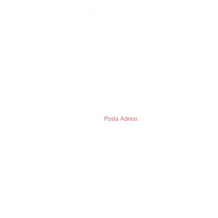
LAB
Architects
P
os
t
a Adresi:
Hoşdere Caddesi No:148 / 4
Ayrancı, Çankaya / ANK
ARA
+90
312 804 03 55
(
)
+90
553 444 88 79
(
)
info@labmimarlik.com