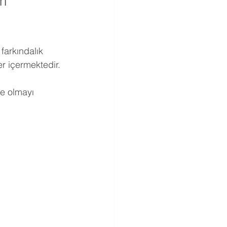
m 
farkındalık 
er içermektedir.
e olmayı 