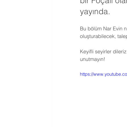
bir Foçalı ol
yayında.
Bu bölüm Nar Evin nit
oluşturabilecek, tale
Keyifli seyirler dil
unutmayın!
https://www.youtube.