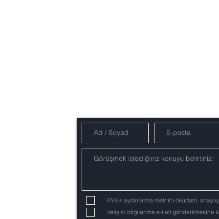
Görüşmeler için randevu alınız:
KVKK aydınlatma metnini okudum, onaylı
iletişim bilgilerime e-ileti gönderilmesine 