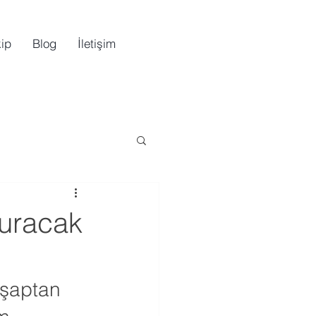
ip
Blog
İletişim
turacak
hşaptan 