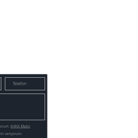
yorum.
KVKK Metni
izin veriyorum.