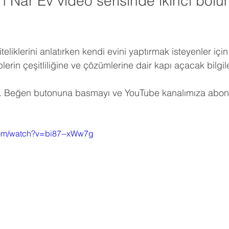
an Nar Ev video serisinde ikinci bölü
eliklerini anlatırken kendi evini yaptırmak isteyenler için 
plerin çeşitliliğine ve çözümlerine dair kapı açacak bilgil
eriz. Beğen butonuna basmayı ve YouTube kanalımıza abon
com/watch?v=bi87--xWw7g