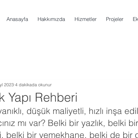
Anasayfa
Hakkımızda
Hizmetler
Projeler
Ek
yl 2023
4 dakikada okunur
ik Yapı Rehberi
klı, düşük maliyetli, hızlı inşa edile
ınız mı var? Belki bir yazlık, belki bir
, belki bir yemekhane, belki de bir of