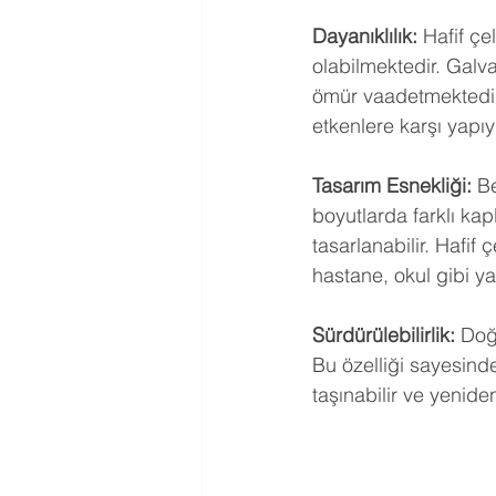
Dayanıklılık:
 Hafif ç
olabilmektedir. Galva
ömür vaadetmektedir.
etkenlere karşı yapıy
Tasarım Esnekliği:
 Be
boyutlarda farklı kap
tasarlanabilir. Hafif ç
hastane, okul gibi y
Sürdürülebilirlik:
 Doğ
Bu özelliği sayesinde
taşınabilir ve yeniden