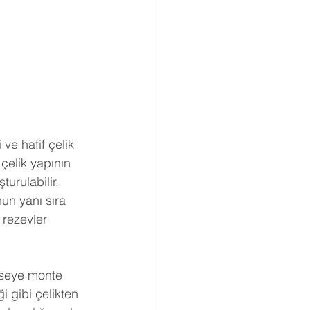
ve hafif çelik 
çelik yapının 
urulabilir. 
un yanı sıra 
 rezevler 
aseye monte 
i gibi çelikten 