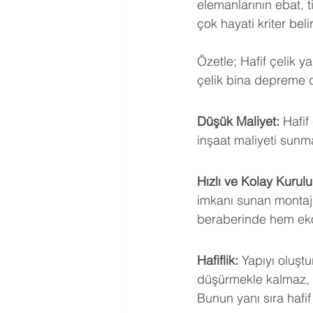
elemanlarının ebat, t
çok hayati kriter beli
Özetle; Hafif çelik y
çelik bina depreme da
Düşük Maliyet:
 Hafif
inşaat maliyeti sunma
Hızlı ve Kolay Kurul
imkanı sunan montaj 
beraberinde hem ekon
Hafiflik:
 Yapıyı oluştu
düşürmekle kalmaz, 
Bunun yanı sıra hafi