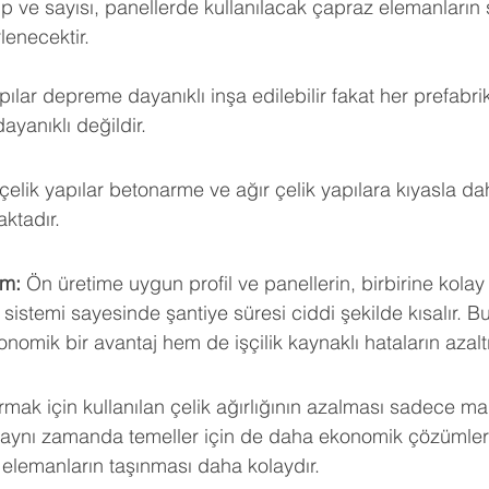
ip ve sayısı, panellerde kullanılacak çapraz elemanların s
rlenecektir. 
apılar depreme dayanıklı inşa edilebilir fakat her prefabri
yanıklı değildir.
 çelik yapılar betonarme ve ağır çelik yapılara kıyasla 
ktadır.
um:
 Ön üretime uygun profil ve panellerin, birbirine kolay
sistemi sayesinde şantiye süresi ciddi şekilde kısalır. B
omik bir avantaj hem de işçilik kaynaklı hataların azaltı
rmak için kullanılan çelik ağırlığının azalması sadece mal
aynı zamanda temeller için de daha ekonomik çözümlere
f elemanların taşınması daha kolaydır.