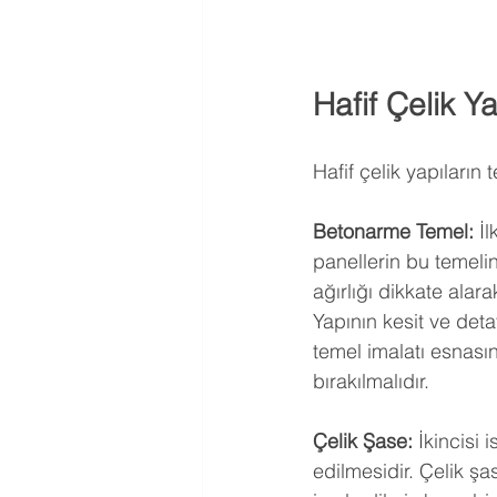
Hafif Çelik Ya
Hafif çelik yapıların t
Betonarme Temel:
 İ
panellerin bu temelin
ağırlığı dikkate alar
Yapının kesit ve deta
temel imalatı esnasın
bırakılmalıdır.
Çelik Şase:
 İkincisi
edilmesidir. Çelik şas