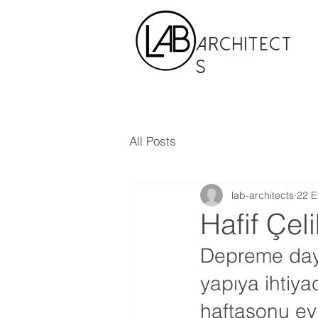
Architect
s
All Posts
lab-architects
22 E
Hafif Çel
Depreme dayanı
yapıya ihtiyac
haftasonu evi