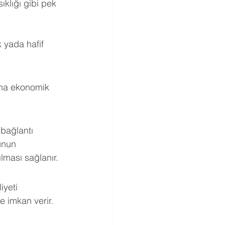
ıklığı gibi pek 
k yada hafif 
daha ekonomik 
 bağlantı 
unun 
lması sağlanır.
iyeti 
 imkan verir. 