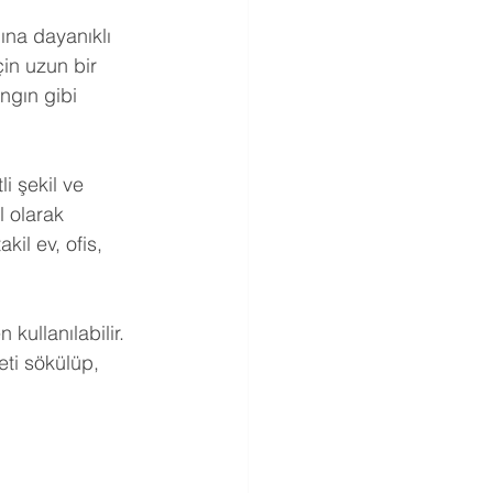
ına dayanıklı 
in uzun bir 
ngın gibi 
li şekil ve 
l olarak 
kil ev, ofis, 
kullanılabilir. 
eti sökülüp, 