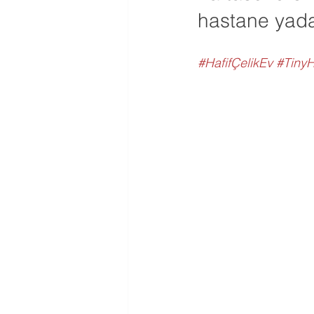
hastane yada
#HafifÇelikEv
#Tiny