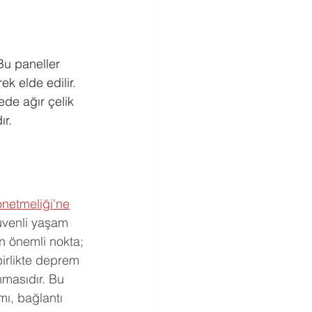
Bu paneller 
ek elde edilir. 
ede ağır çelik 
ır.
netmeliği'ne
üvenli yaşam 
n önemli nokta; 
birlikte deprem 
nmasıdır. Bu 
mı, bağlantı 