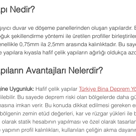
apı Nedir?
taşıyıcı duvar ve döşeme panellerinden oluşan yapılardır. 
uk şekillendirme yöntemi ile üretilen profiller birleştiriler
 genellikle 0,75mm ila 2,5mm arasında kalınlıktadır. Bu say
apılara kıyasla hafif çelik yapıların ağırlığı oldukça azd
pıların Avantajları Nelerdir?
ine Uygunluk:
 Hafif çelik yapılar 
Türkiye Bina Deprem Yö
ilebilir. Bu sayede deprem riski olan bölgelerde daha g
lmasına imkan verir. Bu konuda dikkat edilmesi gereken e
 bölgenin zemin etüd değerleri, kar ve rüzgar yükleri ile 
olarak statik hesabının yapılması ve özel olarak tasarla
yapının profil kalınlıkları, kullanılan çeliğin akma dayanı